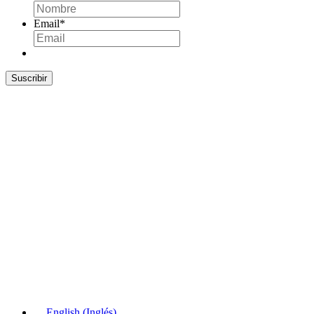
Email
*
Suscribir
English
(
Inglés
)